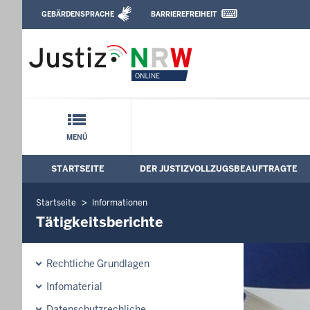
Direkt zum Inhalt
GEBÄRDENSPRACHE
BARRIEREFREIHEIT
Leichte Sprache, Gebärdensprachenvideo u
Der Justizvollzugsbeauftragte des Land
Schnellnavigation mit Volltext-Suche
MENÜ
STARTSEITE
DER JUSTIZVOLLZUGSBEAUFTRAGTE
Hauptmenü: Hauptnavigation
Startseite
Informationen
Tätigkeitsberichte
Rechtliche Grundlagen
Infomaterial
Datenschutzrechliche