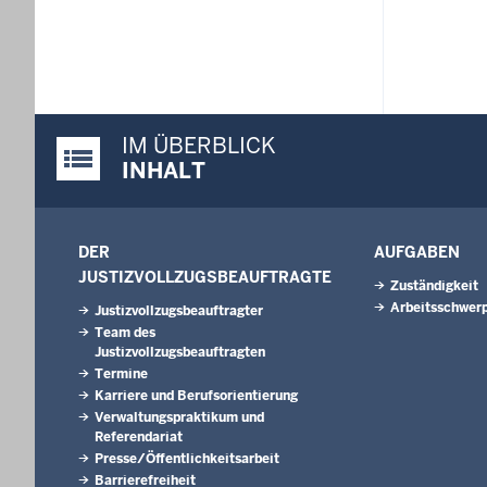
IM ÜBERBLICK
Justiz-Portal im Überblick:
INHALT
DER
AUFGABEN
JUSTIZVOLLZUGSBEAUFTRAGTE
Zuständigkeit
Arbeitsschwer
Justizvollzugsbeauftragter
Team des
Justizvollzugsbeauftragten
Termine
Karriere und Berufsorientierung
Verwaltungspraktikum und
Referendariat
Presse/Öffentlichkeitsarbeit
Barrierefreiheit