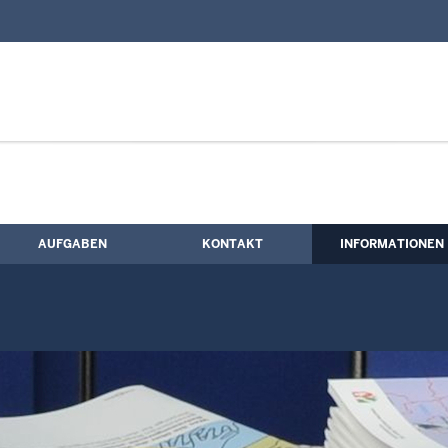
nd Kontaktformular
es Nordrhein-Westfalen: Tätigkeitsberic
AUFGABEN
KONTAKT
INFORMATIONEN